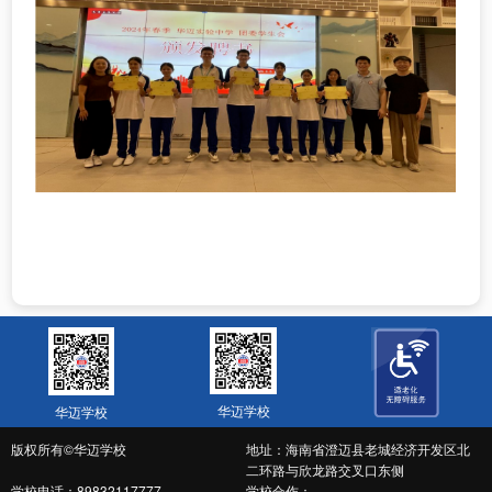
华迈学校
华迈学校
版权所有©华迈学校
地址：海南省澄迈县老城经济开发区北
二环路与欣龙路交叉口东侧
学校电话：89832117777
学校合作：